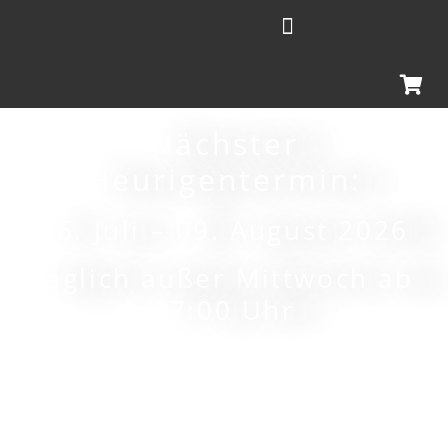
Nächster
Heurigentermin:
16. Juli – 09. August 2026
täglich außer Mittwoch ab
17:00 Uhr