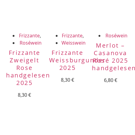
Frizzante
,
Frizzante
,
Roséwein
Roséwein
Weisswein
Merlot –
Frizzante
Frizzante
Casanova
Zweigelt
Weissburgunder
Rosé 2025
Rose
2025
handgelese
handgelesen
8,30
€
6,80
€
2025
8,30
€