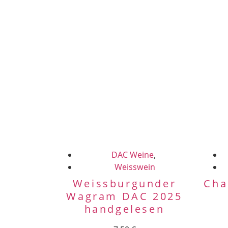
DAC Weine
,
Weisswein
Weissburgunder
Cha
Wagram DAC 2025
handgelesen