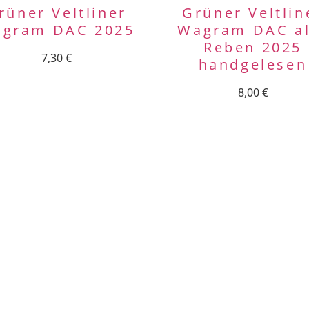
rüner Veltliner
Grüner Veltlin
gram DAC 2025
Wagram DAC al
Reben 2025
7,30
€
handgelesen
8,00
€