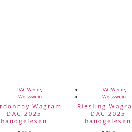
DAC Weine
,
DAC Weine
,
Weisswein
Weisswein
rdonnay Wagram
Riesling Wagr
DAC 2025
DAC 2025
handgelesen
handgelesen