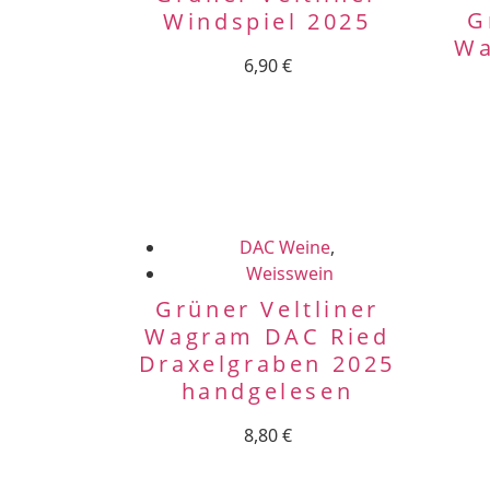
G
Windspiel 2025
Wa
6,90
€
DAC Weine
,
Weisswein
Grüner Veltliner
Wagram DAC Ried
Draxelgraben 2025
handgelesen
8,80
€