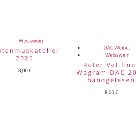
Weisswein
DAC Weine
,
ütenmuskateller
Weisswein
2025
Roter Veltline
8,00
€
Wagram DAC 2
handgelesen
8,00
€